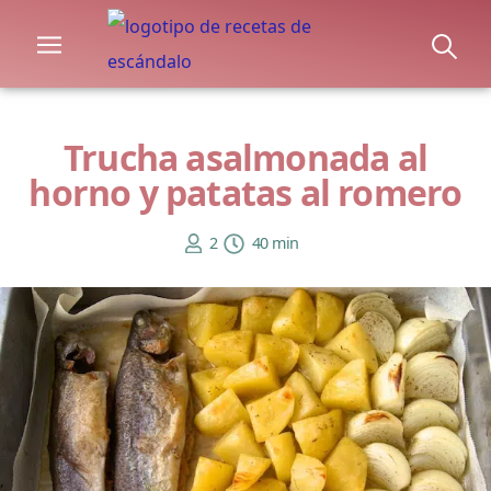
Trucha asalmonada al
horno y patatas al romero
2
40 min