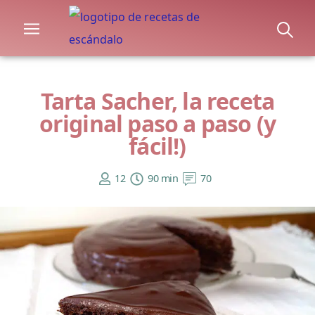
Tarta Sacher, la receta
original paso a paso (y
fácil!)
12
90 min
70