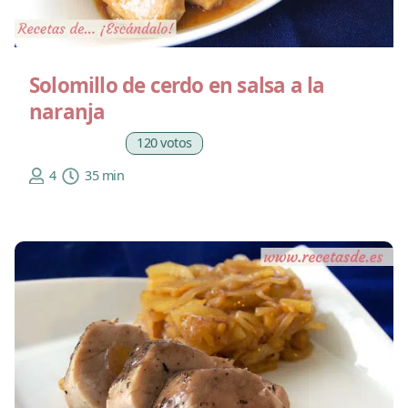
Solomillo de cerdo en salsa a la
naranja
120 votos
4
35 min