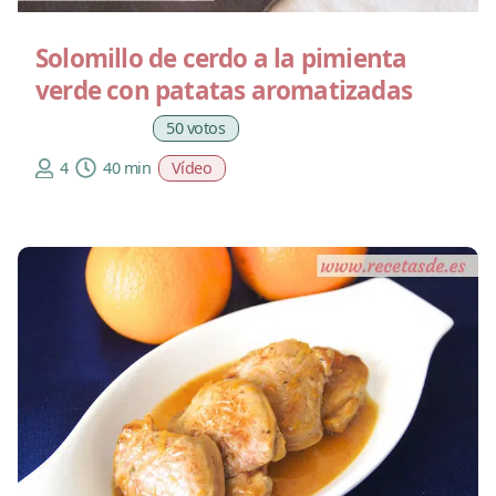
Solomillo de cerdo a la pimienta
verde con patatas aromatizadas
50 votos
4
40 min
Vídeo