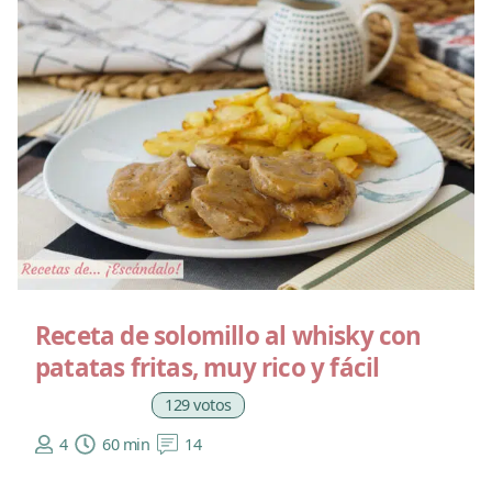
Receta de solomillo al whisky con
patatas fritas, muy rico y fácil
129 votos
4
60 min
14