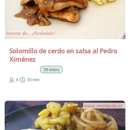
Solomillo de cerdo en salsa al Pedro
Ximénez
59 votos
4
35 min