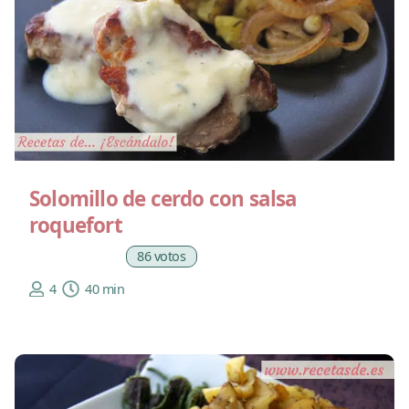
Solomillo de cerdo con salsa
roquefort
86 votos
4
40 min