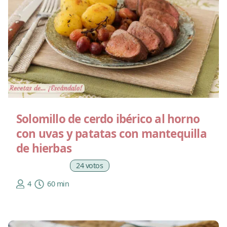
Solomillo de cerdo ibérico al horno
con uvas y patatas con mantequilla
de hierbas
24 votos
4
60 min