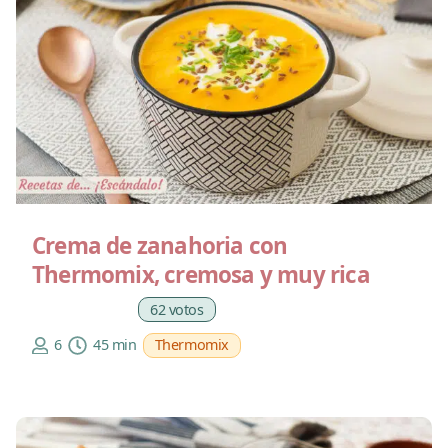
Crema de zanahoria con
Thermomix, cremosa y muy rica
62 votos
6
45 min
Thermomix