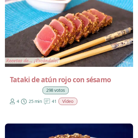
Tataki de atún rojo con sésamo
298 votos
4
25 min
41
Vídeo