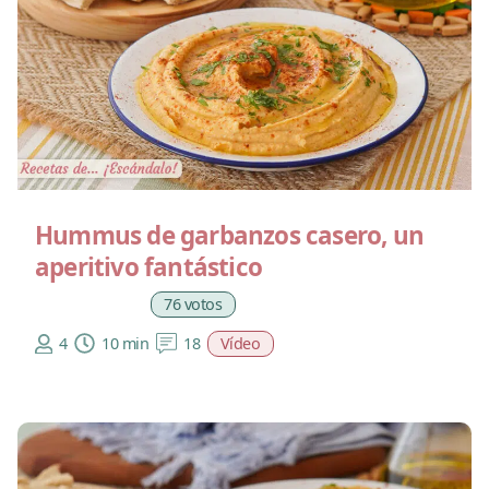
Hummus de garbanzos casero, un
aperitivo fantástico
76 votos
4
10 min
18
Vídeo