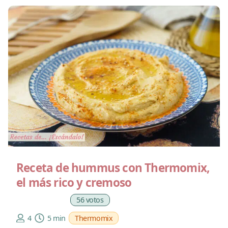
Receta de hummus con Thermomix,
el más rico y cremoso
56 votos
4
5 min
Thermomix