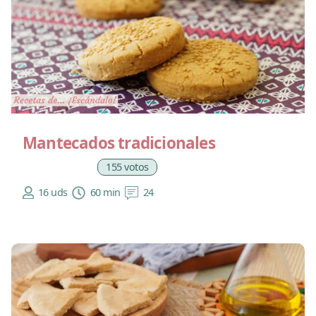
Mantecados tradicionales
155 votos
16 uds
60 min
24