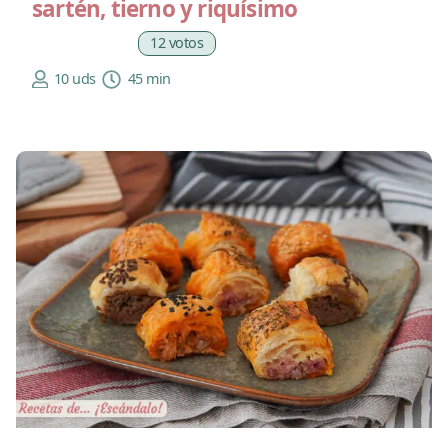
sartén, tierno y riquísimo
12 votos
10 uds
45 min