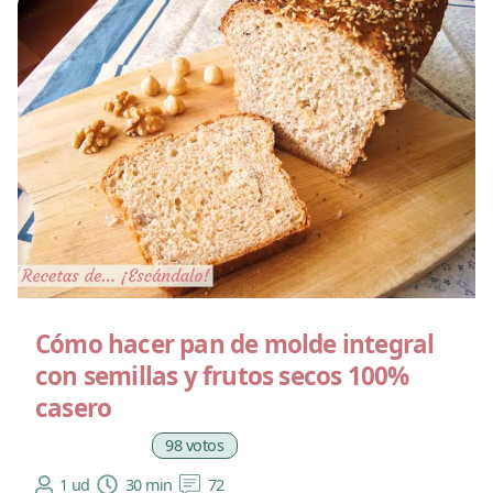
Cómo hacer pan de molde integral
con semillas y frutos secos 100%
casero
98 votos
1 ud
30 min
72