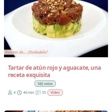
Tartar de atún rojo y aguacate, una
receta exquisita
582 votos
4
40 min
55
Vídeo