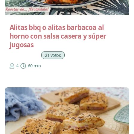
Alitas bbq o alitas barbacoa al
horno con salsa casera y súper
jugosas
21 votos
4
60 min