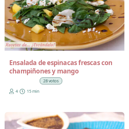
Ensalada de espinacas frescas con
champiñones y mango
28 votos
4
15 min