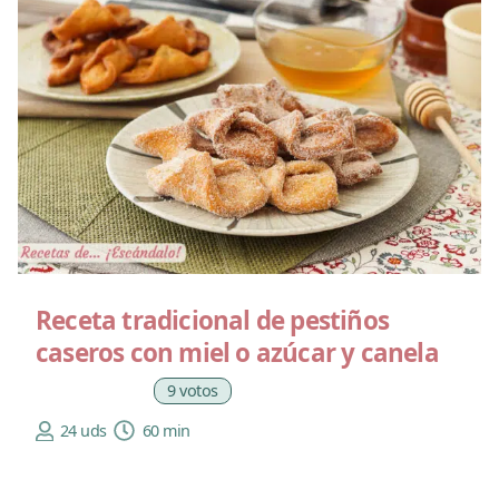
Receta tradicional de pestiños
caseros con miel o azúcar y canela
9 votos
24 uds
60 min