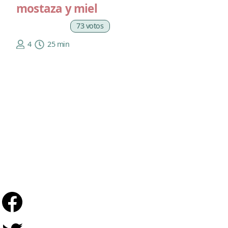
mostaza y miel
73 votos
4
25 min