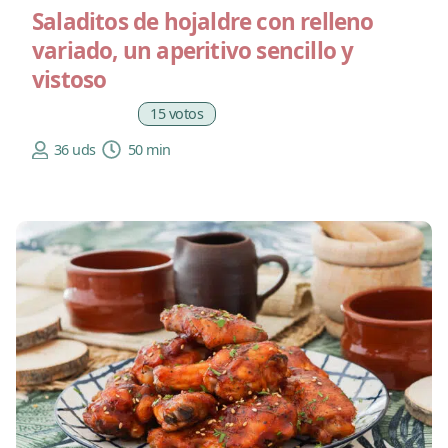
Saladitos de hojaldre con relleno
variado, un aperitivo sencillo y
vistoso
15 votos
36 uds
50 min