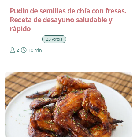
Pudin de semillas de chía con fresas.
Receta de desayuno saludable y
rápido
23 votos
2
10 min