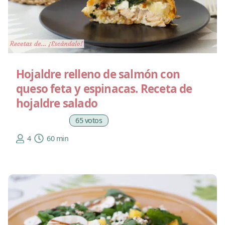
Hojaldre relleno de salmón con
queso feta y espinacas. Receta de
hojaldre salado
65 votos
4
60 min