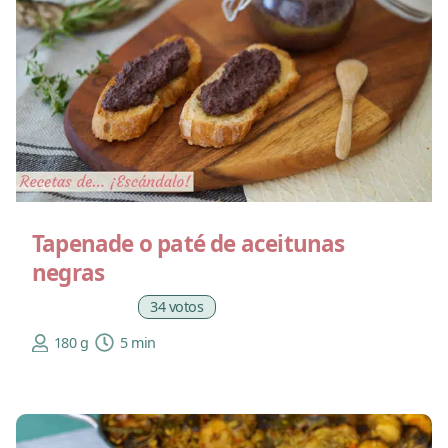
Tapenade o paté de aceitunas
negras
34 votos
180 g
5 min