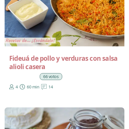
Fideuá de pollo y verduras con salsa
alioli casera
66 votos
4
60 min
14