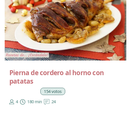
Pierna de cordero al horno con
patatas
154 votos
4
180 min
24