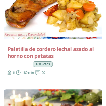
Paletilla de cordero lechal asado al
horno con patatas
100 votos
6
180 min
20