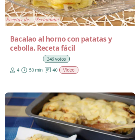
Bacalao al horno con patatas y
cebolla. Receta fácil
346 votos
4
50 min
40
Vídeo