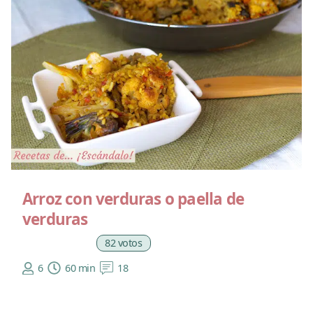
Arroz con verduras o paella de
verduras
82 votos
6
60 min
18