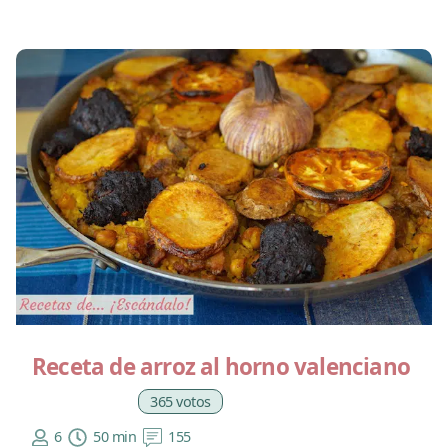
Receta de arroz al horno valenciano
365 votos
6
50 min
155