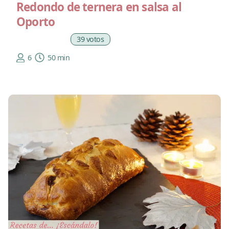
Redondo de ternera en salsa al
Oporto
39 votos
6
50 min