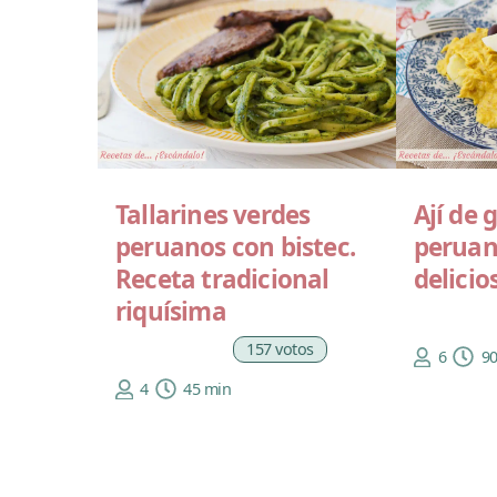
Tallarines verdes
Ají de 
peruanos con bistec.
peruan
Receta tradicional
delicio
riquísima
157 votos
6
9
4
45 min