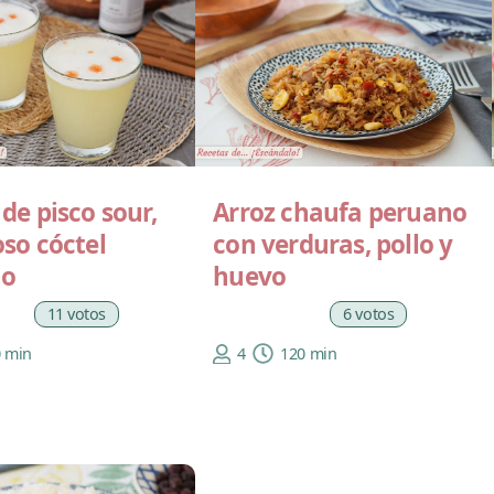
de pisco sour,
Arroz chaufa peruano
so cóctel
con verduras, pollo y
no
huevo
11 votos
6 votos
0 min
4
120 min