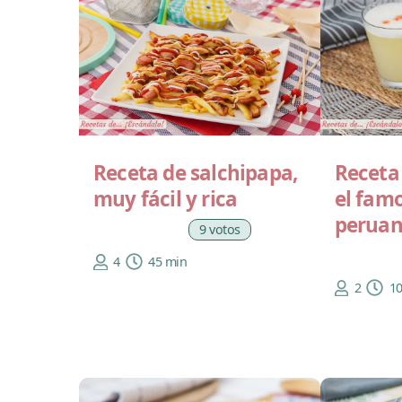
Receta de salchipapa,
Receta 
muy fácil y rica
el famo
perua
9 votos
4
45 min
2
1