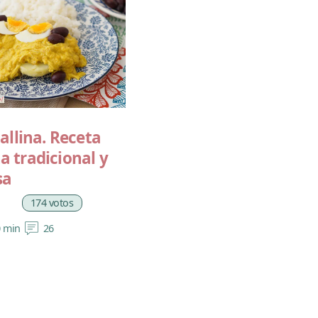
gallina. Receta
a tradicional y
sa
174 votos
0 min
26