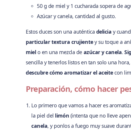
50 g de miel y 1 cucharada sopera de ag
Azúcar y canela, cantidad al gusto.
Estos duces son una auténtica
delicia
y cuand
particular textura crujiente
y su toque a aní
miel
o en una mezcla de
azúcar y canela
.
Si
sencilla y tenerlos listos en tan solo una ho
descubre cómo aromatizar el aceite
con lim
Preparación, cómo hacer pe
Lo primero que vamos a hacer es aromatizar
la piel del
limón
(intenta que no lleve ape
canela
, y ponlos a fuego muy suave durant