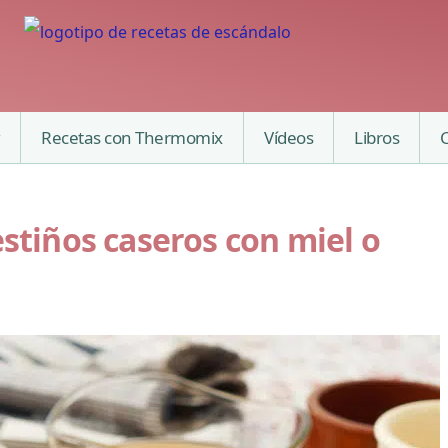
Recetas con Thermomix
Vídeos
Libros
estiños caseros con miel o