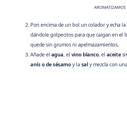
AROMATIZAMOS E
Pon encima de un bol un colador y echa l
dándole golpecitos para que caigan en el bo
quede sin grumos ni apelmazamientos.
Añade el
agua
, el
vino blanco
, el
aceite
si
anís o de sésamo
y la
sal
y mezcla con una