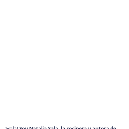
¡Hola!
Soy Natalia Sala, la cocinera y autora de