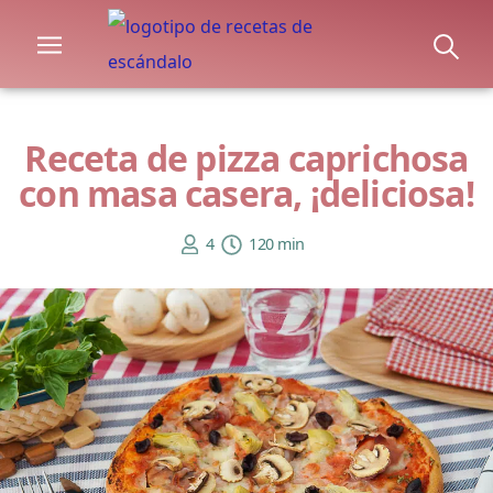
Receta de pizza caprichosa
con masa casera, ¡deliciosa!
4
120 min