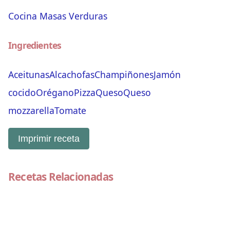
Cocina
Masas
Verduras
Ingredientes
Aceitunas
Alcachofas
Champiñones
Jamón
cocido
Orégano
Pizza
Queso
Queso
mozzarella
Tomate
Imprimir receta
Recetas Relacionadas