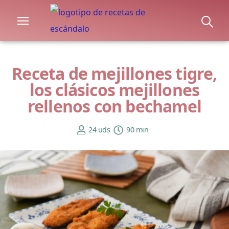
Receta de mejillones tigre,
los clásicos mejillones
rellenos con bechamel
24 uds
90 min