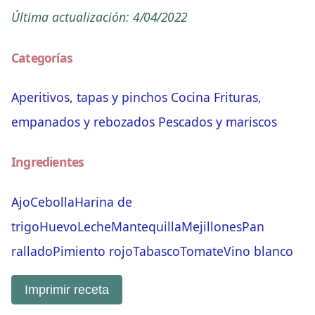
Última actualización:
4/04/2022
Categorías
Aperitivos, tapas y pinchos
Cocina
Frituras,
empanados y rebozados
Pescados y mariscos
Ingredientes
Ajo
Cebolla
Harina de
trigo
Huevo
Leche
Mantequilla
Mejillones
Pan
rallado
Pimiento rojo
Tabasco
Tomate
Vino blanco
Imprimir receta