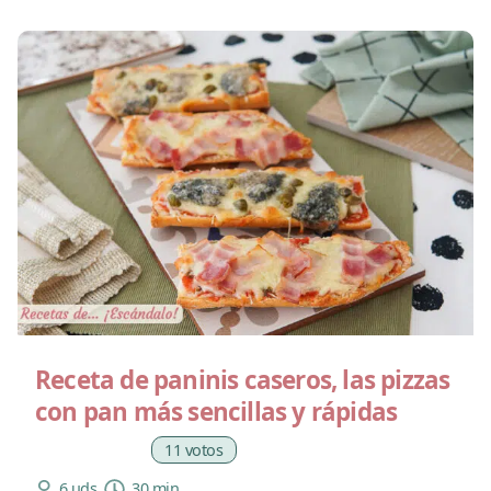
Receta de paninis caseros, las pizzas
con pan más sencillas y rápidas
11 votos
6 uds
30 min