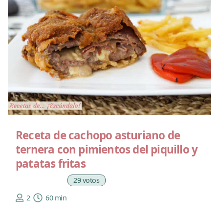
Receta de cachopo asturiano de
ternera con pimientos del piquillo y
patatas fritas
29 votos
2
60 min