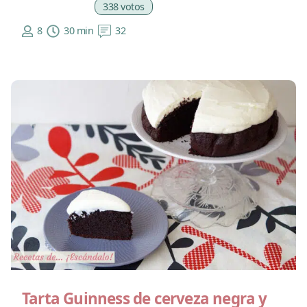
338 votos
8
30 min
32
Tarta Guinness de cerveza negra y