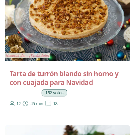
Tarta de turrón blando sin horno y
con cuajada para Navidad
152 votos
12
45 min
18