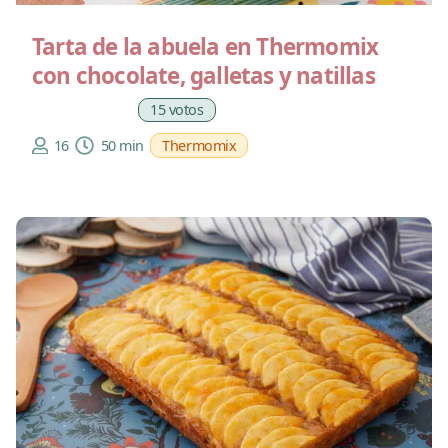
Tarta de la abuela en Thermomix
con chocolate, galletas y natillas
15 votos
16
50 min
Thermomix