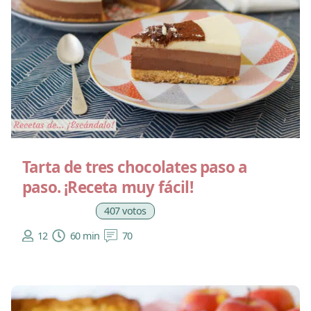
Tarta de tres chocolates paso a
paso. ¡Receta muy fácil!
407 votos
12
60 min
70