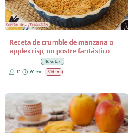
Receta de crumble de manzana o
apple crisp, un postre fantástico
36 votos
12
60 min
Vídeo