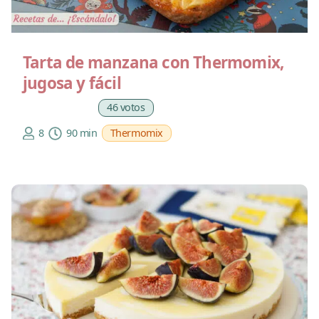
Tarta de manzana con Thermomix,
jugosa y fácil
46 votos
8
90 min
Thermomix