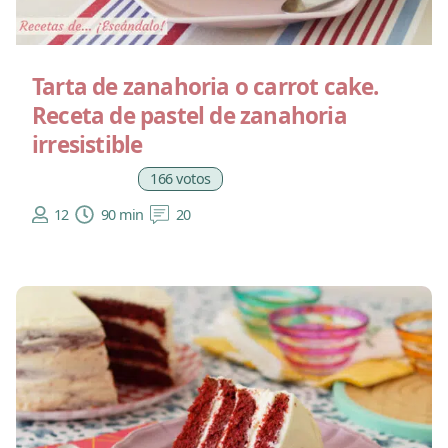
Tarta de zanahoria o carrot cake.
Receta de pastel de zanahoria
irresistible
166 votos
12
90 min
20