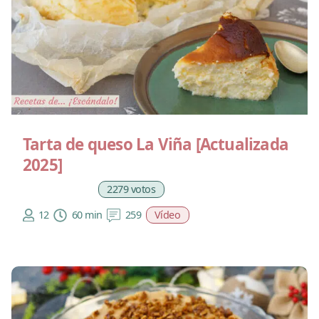
Tarta de queso La Viña [Actualizada
2025]
2279 votos
12
60 min
259
Vídeo