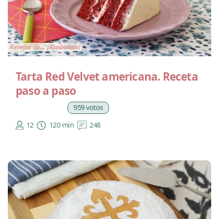
Tarta Red Velvet americana. Receta
paso a paso
959 votos
12
120 min
248