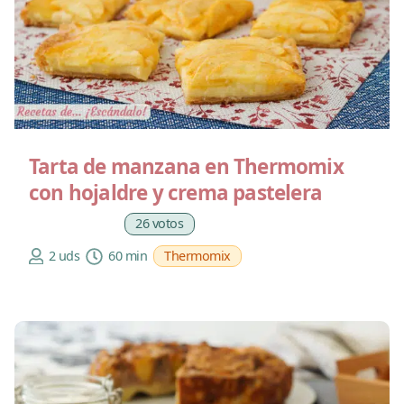
Tarta de manzana en Thermomix
con hojaldre y crema pastelera
26 votos
2 uds
60 min
Thermomix