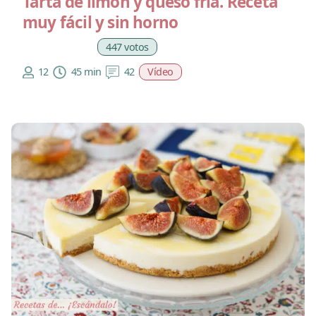
Tarta de limón y queso fría. Receta
muy fácil y sin horno
447 votos
12
45 min
42
Vídeo