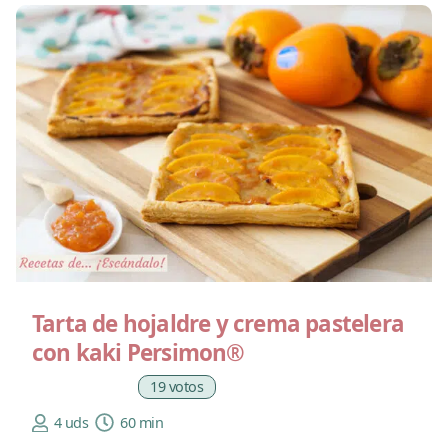
Tarta de hojaldre y crema pastelera
con kaki Persimon®
19 votos
4 uds
60 min