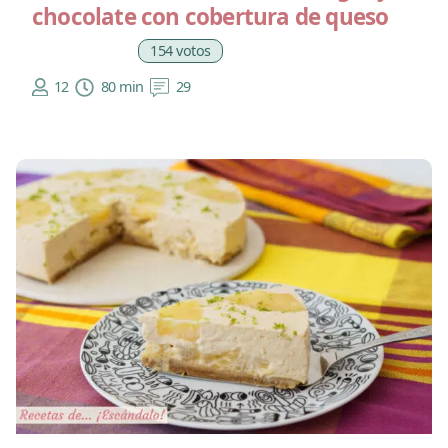
chocolate con cobertura de queso
154 votos
12
80 min
29