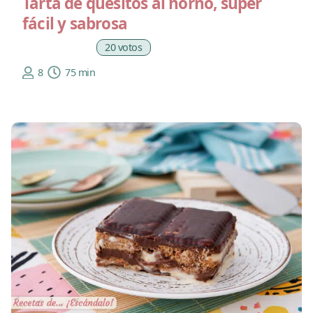
Tarta de quesitos al horno, súper
fácil y sabrosa
20 votos
8
75 min