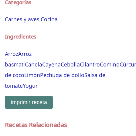
Categorías
Carnes y aves
Cocina
Ingredientes
Arroz
Arroz
basmati
Canela
Cayena
Cebolla
Cilantro
Comino
Cúrcu
de coco
Limón
Pechuga de pollo
Salsa de
tomate
Yogur
Imprimir receta
Recetas Relacionadas