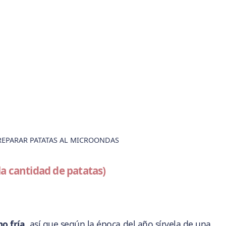
REPARAR PATATAS AL MICROONDAS
a cantidad de patatas)
o fría
, así que según la época del año sírvela de una