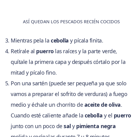
ASÍ QUEDAN LOS PESCADOS RECIÉN COCIDOS
Mientras pela la
cebolla
y pícala finita.
Retírale al
puerro
las raíces y la parte verde,
quítale la primera capa y después córtalo por la
mitad y pícalo fino.
Pon una sartén (puede ser pequeña ya que solo
vamos a preparar el sofrito de verduras) a fuego
medio y échale un chorrito de
aceite de oliva
.
Cuando esté caliente añade la
cebolla
y el
puerro
junto con un poco de
sal
y
pimienta negra
molida y cocínalas durante 7 u 8 minutos