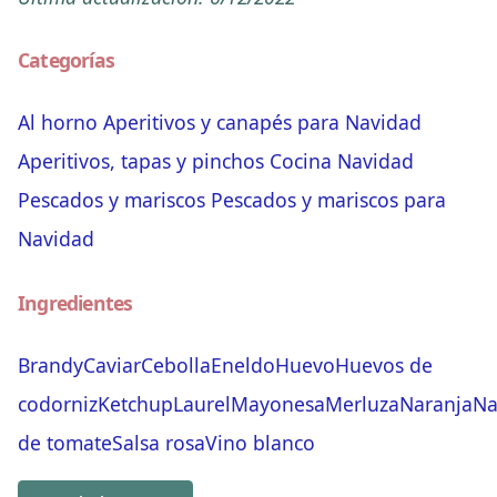
Categorías
Al horno
Aperitivos y canapés para Navidad
Aperitivos, tapas y pinchos
Cocina
Navidad
Pescados y mariscos
Pescados y mariscos para
Navidad
Ingredientes
Brandy
Caviar
Cebolla
Eneldo
Huevo
Huevos de
codorniz
Ketchup
Laurel
Mayonesa
Merluza
Naranja
Na
de tomate
Salsa rosa
Vino blanco