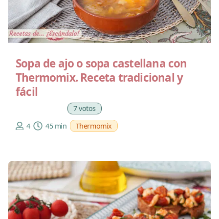
Sopa de ajo o sopa castellana con
Thermomix. Receta tradicional y
fácil
7 votos
4
45 min
Thermomix