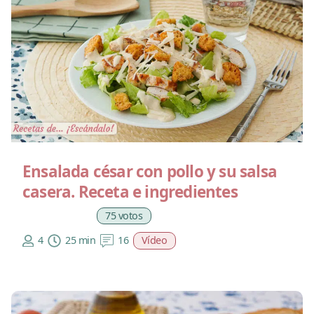
Ensalada césar con pollo y su salsa
casera. Receta e ingredientes
75 votos
4
25 min
16
Vídeo