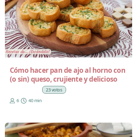
Cómo hacer pan de ajo al horno con
(o sin) queso, crujiente y delicioso
23 votos
6
40 min