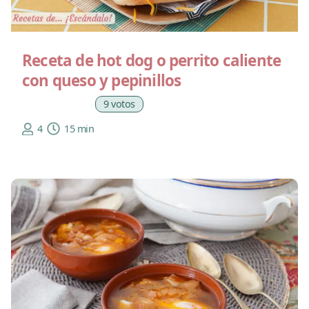
Receta de hot dog o perrito caliente
con queso y pepinillos
9 votos
4
15 min