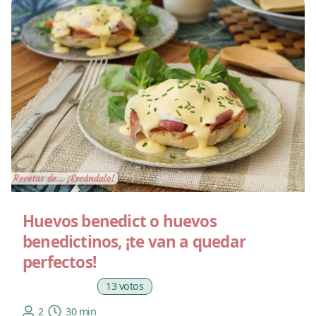
Huevos benedict o huevos
benedictinos, ¡te van a quedar
perfectos!
13 votos
2
30 min