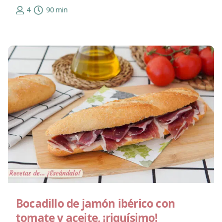
4
90 min
Bocadillo de jamón ibérico con
tomate y aceite, ¡riquísimo!