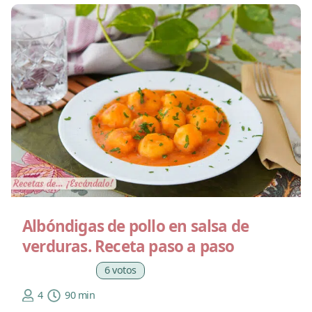
Albóndigas de pollo en salsa de
verduras. Receta paso a paso
6 votos
4
90 min