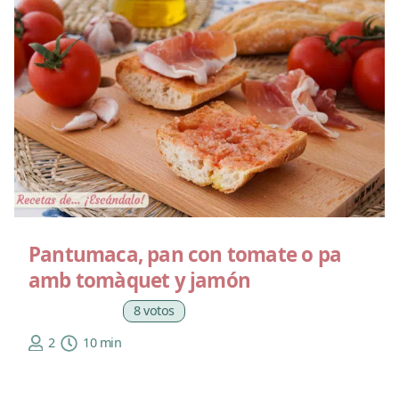
Pantumaca, pan con tomate o pa
amb tomàquet y jamón
8 votos
2
10 min