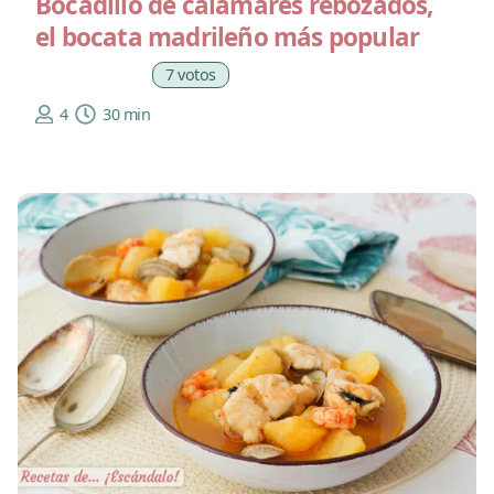
Bocadillo de calamares rebozados,
el bocata madrileño más popular
7 votos
4
30 min