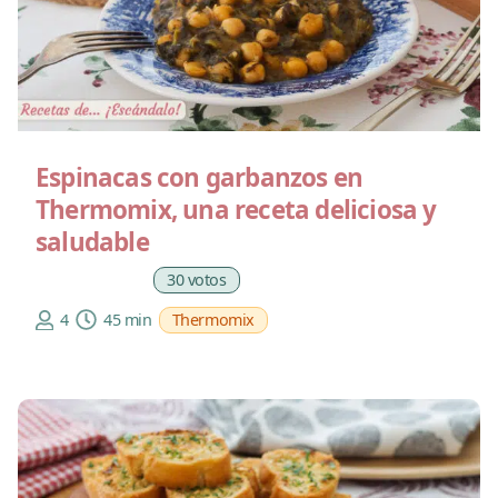
Espinacas con garbanzos en
Thermomix, una receta deliciosa y
saludable
30 votos
4
45 min
Thermomix