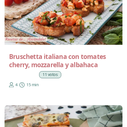
Bruschetta italiana con tomates
cherry, mozzarella y albahaca
11 votos
4
15 min