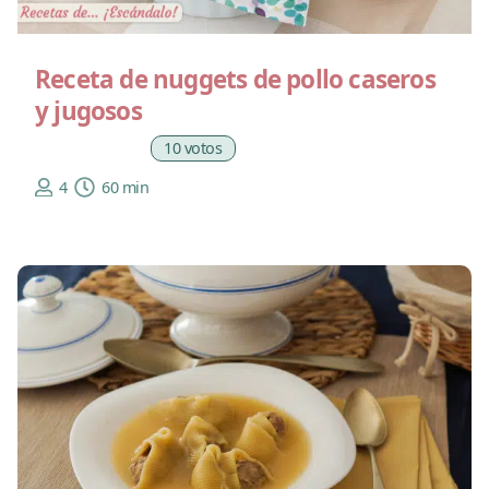
Receta de nuggets de pollo caseros
y jugosos
10 votos
4
60 min