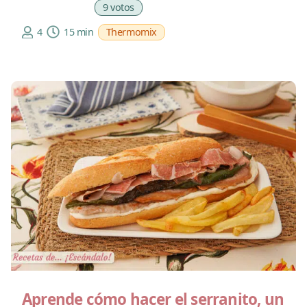
9 votos
4
15 min
Thermomix
Aprende cómo hacer el serranito, un