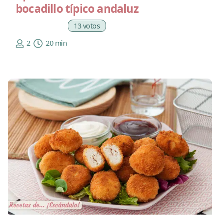
bocadillo típico andaluz
13 votos
2
20 min