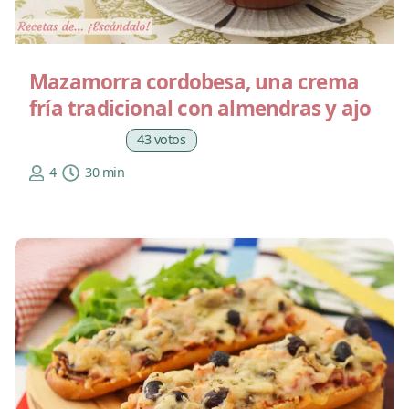
Mazamorra cordobesa, una crema
fría tradicional con almendras y ajo
43 votos
4
30 min