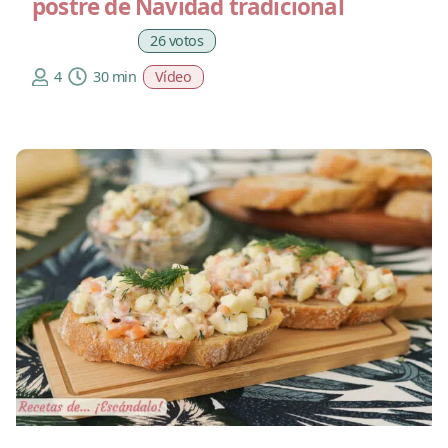
postre de Navidad tradicional
26 votos
4
30 min
Vídeo