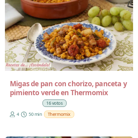
Migas de pan con chorizo, panceta y
pimiento verde en Thermomix
16 votos
4
50 min
Thermomix