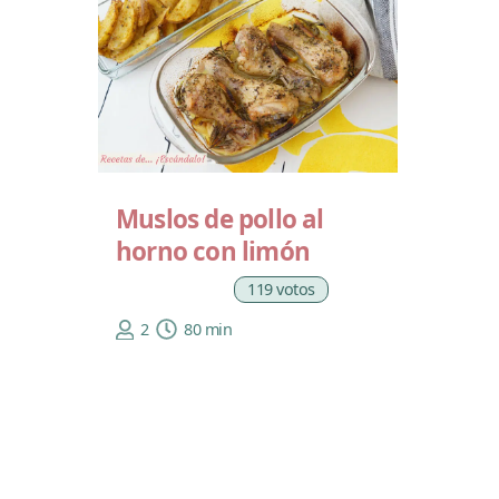
Muslos de pollo al
horno con limón
119 votos
2
80 min