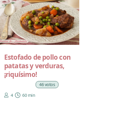
Estofado de pollo con
patatas y verduras,
¡riquísimo!
46 votos
4
60 min