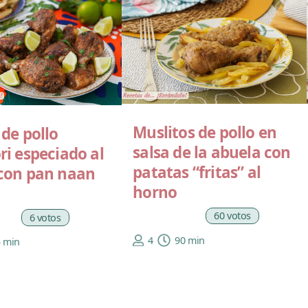
Muslitos de pollo en
de pollo
salsa de la abuela con
ri especiado al
patatas “fritas” al
con pan naan
horno
60 votos
6 votos
4
90 min
5 min