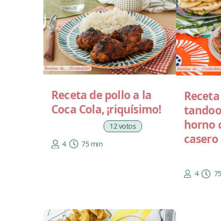
Receta de pollo a la
Receta 
Coca Cola, ¡riquísimo!
tandoo
horno 
12 votos
casero
4
75 min
4
7