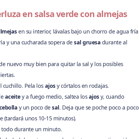
luza en salsa verde con almejas
lmejas
en su interior, lávalas bajo un chorro de agua fría
ría y una cucharada sopera de
sal gruesa
durante al
 de nuevo muy bien para quitar la sal y los posibles
iertas.
l cuchillo. Pela los
ajos
y córtalos en rodajas.
de
aceite
y a fuego medio, saltea los
ajos
y, cuando
cebolla
y un poco de
sal
. Deja que se poche poco a poco
e (tardará unos 10-15 minutos).
 todo durante un minuto.