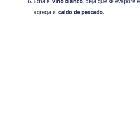
Echa el
vino blanco
, deja que se evapore e
agrega el
caldo de pescado
.