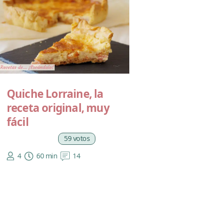
Quiche Lorraine, la
receta original, muy
fácil
59 votos
4
60 min
14