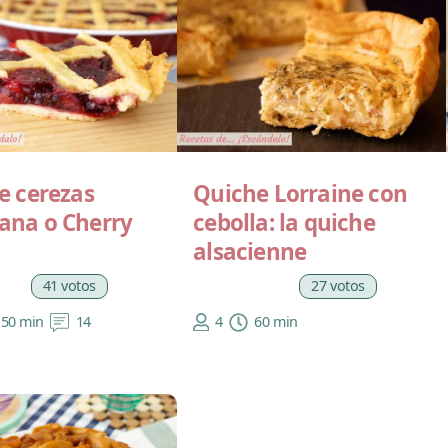
e cerezas
Quiche Lorraine con
ana o Cherry
cebolla: la quiche
alsacienne
41 votos
27 votos
150 min
14
4
60 min