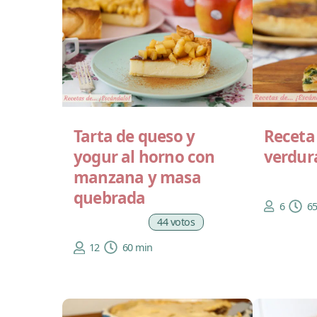
Receta
Tarta de queso y
verdur
yogur al horno con
manzana y masa
quebrada
6
6
44 votos
12
60 min