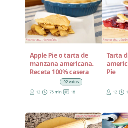
Apple Pie o tarta de
Tarta d
manzana americana.
americ
Receta 100% casera
Pie
92 votos
12
75 min
18
12