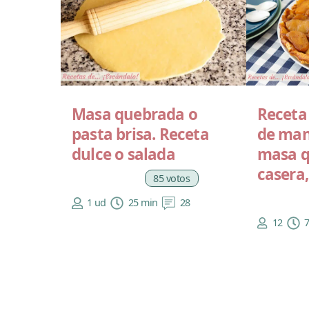
Masa quebrada o
Receta 
pasta brisa. Receta
de man
dulce o salada
masa 
casera,
85 votos
1 ud
25 min
28
12