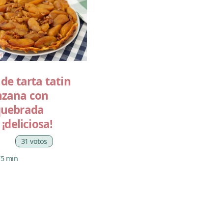
de tarta tatin
zana con
quebrada
 ¡deliciosa!
31 votos
75 min