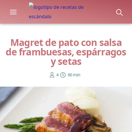
Magret de pato con salsa
de frambuesas, espárragos
y setas
4
60 min