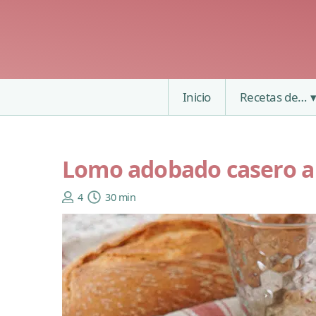
Inicio
Recetas de…
Lomo adobado casero a l
4
30 min