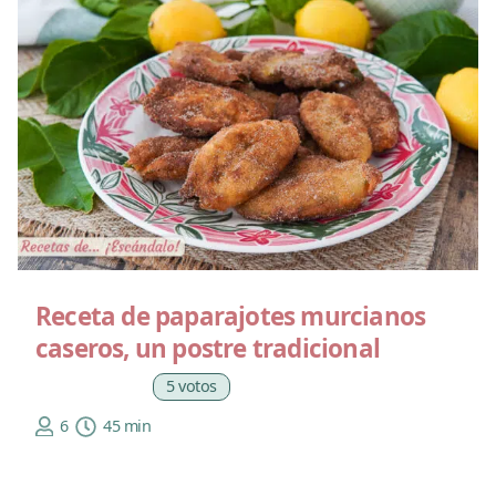
Receta de paparajotes murcianos
caseros, un postre tradicional
5 votos
6
45 min