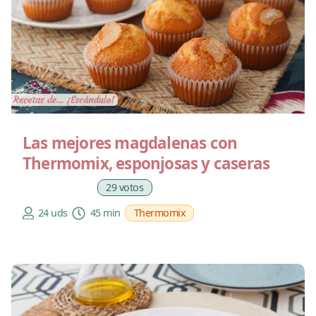
Las mejores magdalenas con
Thermomix, esponjosas y caseras
29 votos
24 uds
45 min
Thermomix