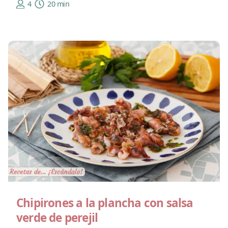
4
20 min
Chipirones a la plancha con salsa
verde de perejil