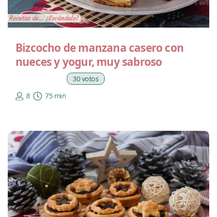
Bizcocho de manzana casero con
nueces y yogur, muy sabroso
30 votos
8
75 min