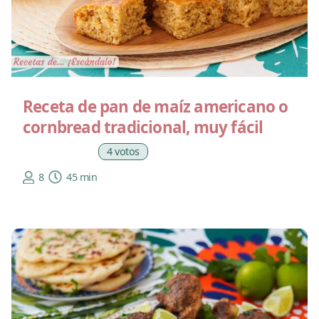
Receta de pan de maíz americano o
cornbread tradicional, muy fácil
4 votos
8
45 min