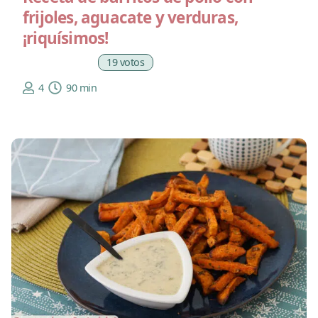
frijoles, aguacate y verduras,
¡riquísimos!
19 votos
4
90 min