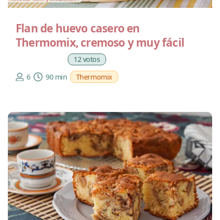
Flan de huevo casero en
Thermomix, cremoso y muy fácil
12 votos
6
90 min
Thermomix