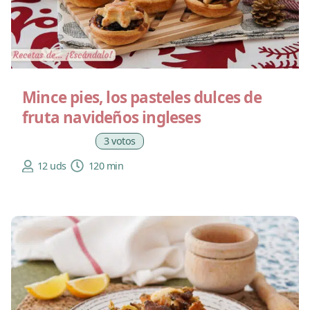
Mince pies, los pasteles dulces de
fruta navideños ingleses
3 votos
12 uds
120 min