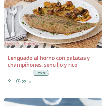
Lenguado al horno con patatas y
champiñones, sencillo y rico
8 votos
4
50 min