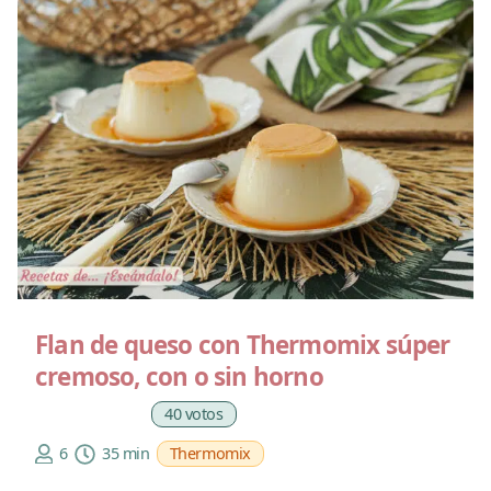
Flan de queso con Thermomix súper
cremoso, con o sin horno
40 votos
6
35 min
Thermomix