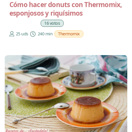
Cómo hacer donuts con Thermomix,
esponjosos y riquísimos
16 votos
25 uds
240 min
Thermomix