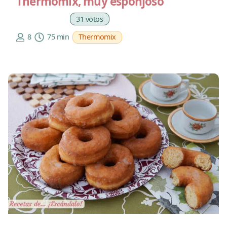
Thermomix, muy esponjoso
31 votos
8
75 min
Thermomix