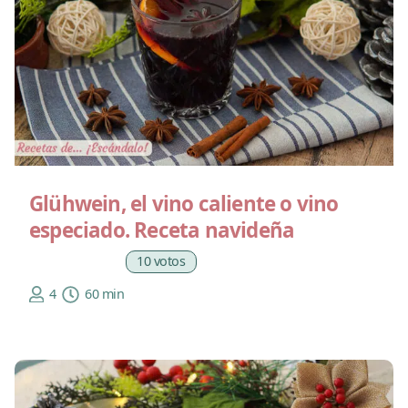
Glühwein, el vino caliente o vino
especiado. Receta navideña
10 votos
4
60 min