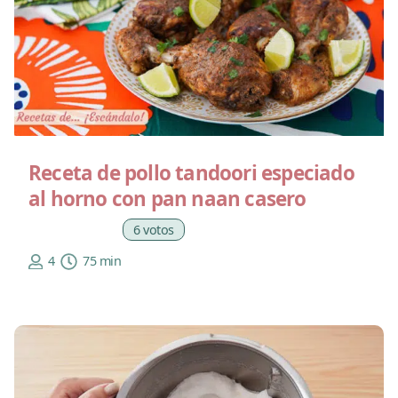
Receta de pollo tandoori especiado
al horno con pan naan casero
6 votos
4
75 min