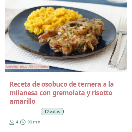
Receta de osobuco de ternera a la
milanesa con gremolata y risotto
amarillo
12 votos
4
90 min