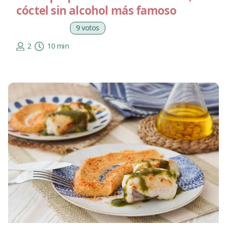
cóctel sin alcohol más famoso
9 votos
2
10 min