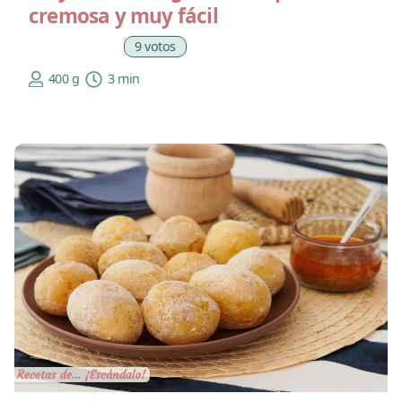
cremosa y muy fácil
9 votos
400 g
3 min