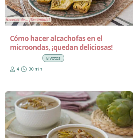
Cómo hacer alcachofas en el
microondas, ¡quedan deliciosas!
8 votos
4
30 min