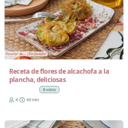
Receta de flores de alcachofa a la
plancha, deliciosas
8 votos
4
60 min