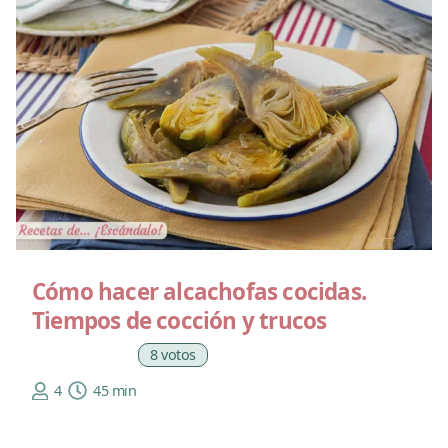
Cómo hacer alcachofas cocidas.
Tiempos de cocción y trucos
8 votos
4
45 min