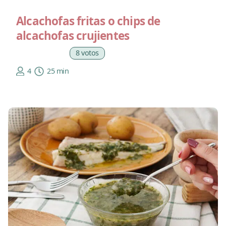
Alcachofas fritas o chips de
alcachofas crujientes
8 votos
4
25 min