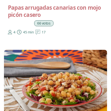
Papas arrugadas canarias con mojo
picón casero
66 votos
4
45 min
17