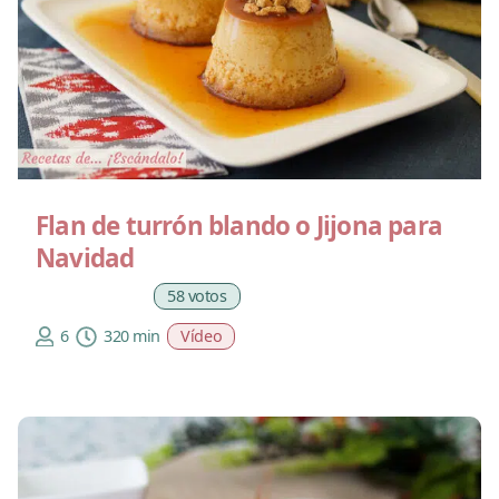
Flan de turrón blando o Jijona para
Navidad
58 votos
6
320 min
Vídeo