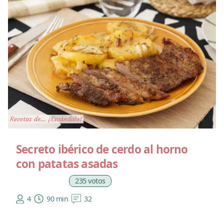
Secreto ibérico de cerdo al horno
con patatas asadas
235 votos
4
90 min
32