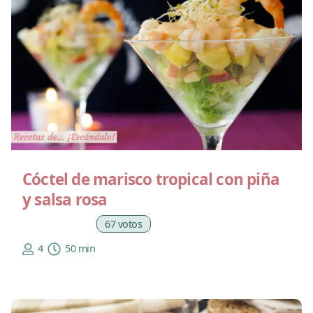
Cóctel de marisco tropical con piña
y salsa rosa
67 votos
4
50 min