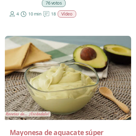
76 votos
4
10 min
18
Vídeo
Mayonesa de aguacate súper