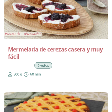
Mermelada de cerezas casera y muy
fácil
6 votos
800 g
60 min