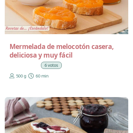
Mermelada de melocotón casera,
deliciosa y muy fácil
6 votos
500 g
60 min