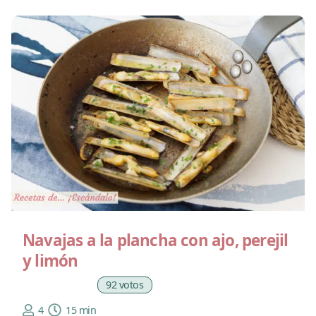
Navajas a la plancha con ajo, perejil
y limón
92 votos
4
15 min