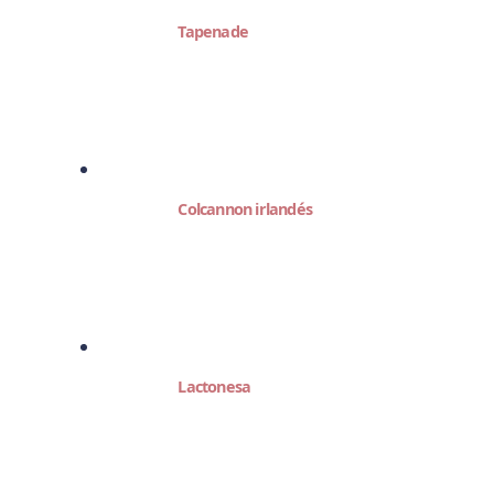
Tapenade
Colcannon irlandés
Lactonesa