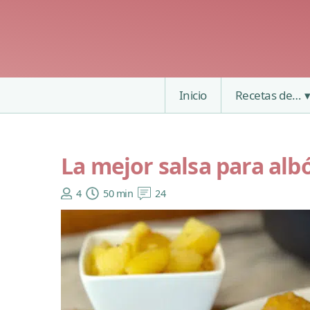
Inicio
Recetas de…
La mejor salsa para alb
4
50 min
24