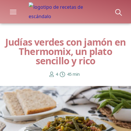
Judías verdes con jamón en
Thermomix, un plato
sencillo y rico
4
45 min