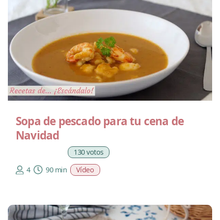
Sopa de pescado para tu cena de
Navidad
130 votos
4
90 min
Vídeo