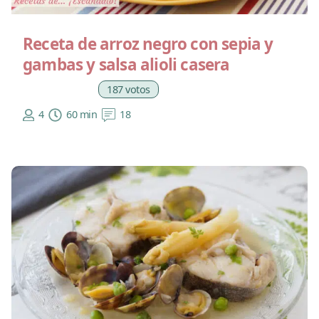
Receta de arroz negro con sepia y
gambas y salsa alioli casera
187 votos
4
60 min
18