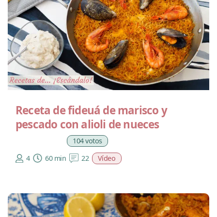
Receta de fideuá de marisco y
pescado con alioli de nueces
104 votos
4
60 min
22
Vídeo