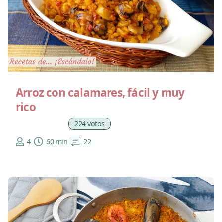
Arroz con calamares, fácil y muy
rico
224 votos
4
60 min
22