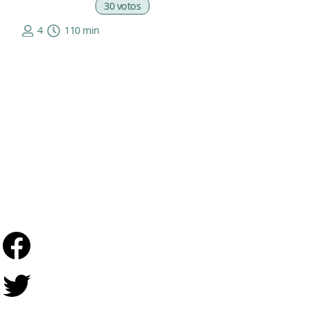
30 votos
4
110 min