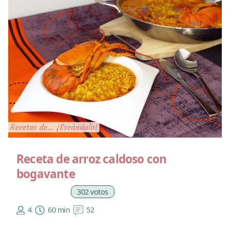
Receta de arroz caldoso con
bogavante
302 votos
4
60 min
52