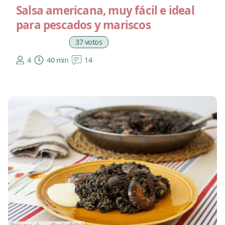
Salsa americana, muy fácil e ideal
para pescados y mariscos
37 votos
4
40 min
14