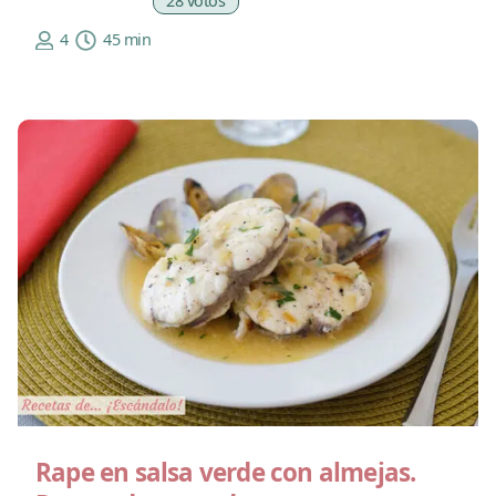
28 votos
4
45 min
Rape en salsa verde con almejas.