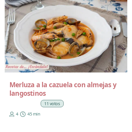
Merluza a la cazuela con almejas y
langostinos
11 votos
4
45 min