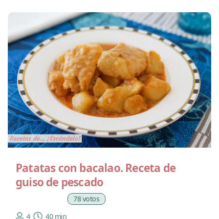
Patatas con bacalao. Receta de
guiso de pescado
78 votos
4
40 min