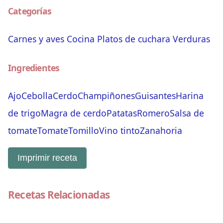
Categorías
Carnes y aves
Cocina
Platos de cuchara
Verduras
Ingredientes
Ajo
Cebolla
Cerdo
Champiñones
Guisantes
Harina
de trigo
Magra de cerdo
Patatas
Romero
Salsa de
tomate
Tomate
Tomillo
Vino tinto
Zanahoria
Imprimir receta
Recetas Relacionadas