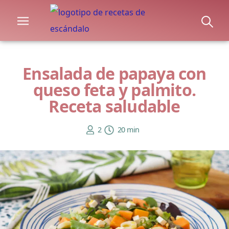
Ensalada de papaya con
queso feta y palmito.
Receta saludable
2
20 min