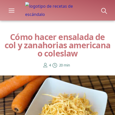
Cómo hacer ensalada de
col y zanahorias americana
o coleslaw
4
20 min