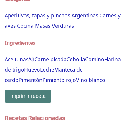
Aperitivos, tapas y pinchos
Argentinas
Carnes y
aves
Cocina
Masas
Verduras
Ingredientes
Aceitunas
Ají
Carne picada
Cebolla
Comino
Harina
de trigo
Huevo
Leche
Manteca de
cerdo
Pimentón
Pimiento rojo
Vino blanco
Imprimir receta
Recetas Relacionadas