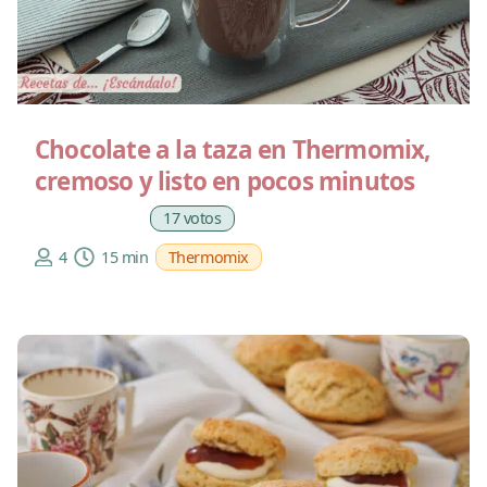
Chocolate a la taza en Thermomix,
cremoso y listo en pocos minutos
17 votos
4
15 min
Thermomix