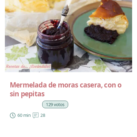
Mermelada de moras casera, con o
sin pepitas
129 votos
60 min
28