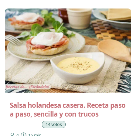
Salsa holandesa casera. Receta paso
a paso, sencilla y con trucos
14 votos
4
15 min