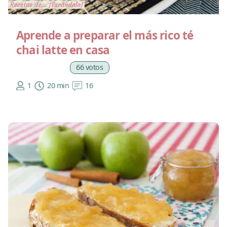
Aprende a preparar el más rico té
chai latte en casa
66 votos
1
20 min
16