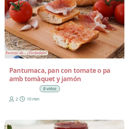
Pantumaca, pan con tomate o pa
amb tomàquet y jamón
8 votos
2
10 min