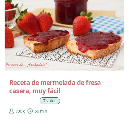
Receta de mermelada de fresa
casera, muy fácil
7 votos
700 g
50 min