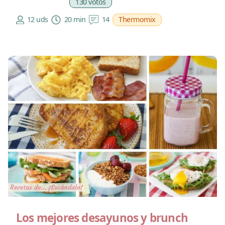
130 votos
12 uds
20 min
14
Thermomix
Los mejores desayunos y brunch