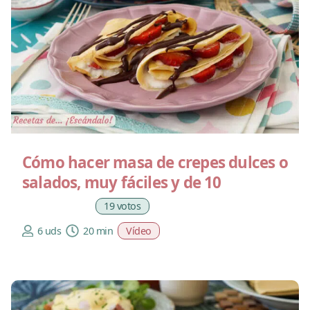
Cómo hacer masa de crepes dulces o
salados, muy fáciles y de 10
19 votos
6 uds
20 min
Vídeo