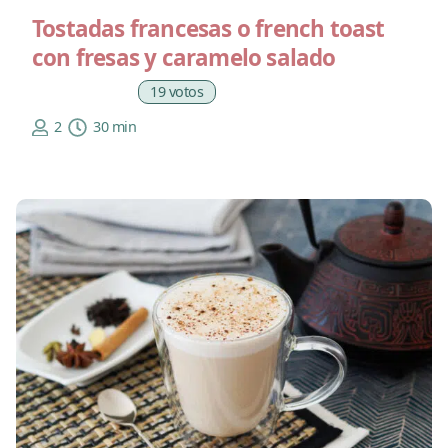
Tostadas francesas o french toast
con fresas y caramelo salado
19 votos
2
30 min