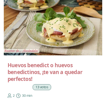
Huevos benedict o huevos
benedictinos, ¡te van a quedar
perfectos!
13 votos
2
30 min