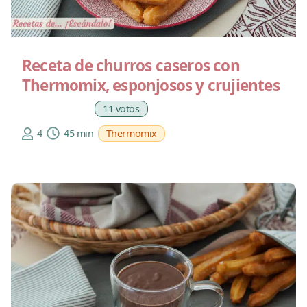
Receta de churros caseros con
Thermomix, esponjosos y crujientes
11 votos
4
45 min
Thermomix