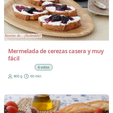
Mermelada de cerezas casera y muy
fácil
6 votos
800 g
60 min