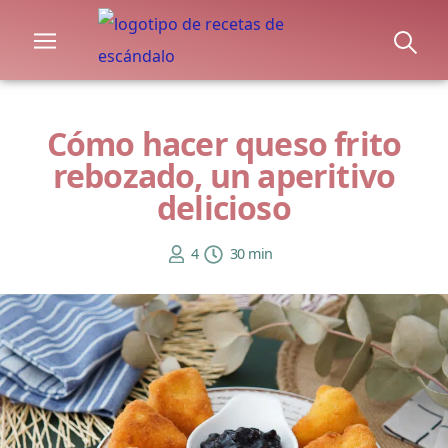
Cómo hacer queso frito
rebozado, un aperitivo
delicioso
4
30 min