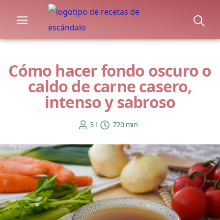
Cómo hacer fondo oscuro o
caldo de carne casero,
intenso y sabroso
3 l
720 min