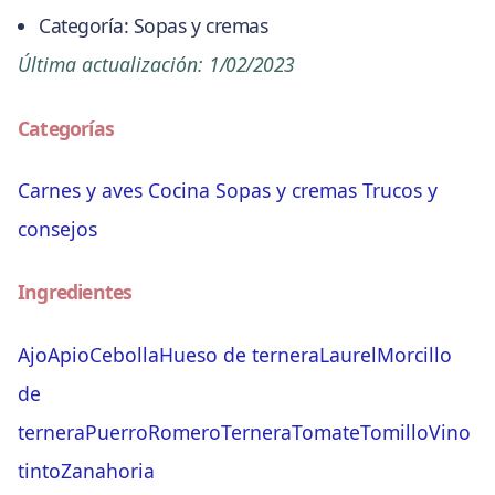
Categoría:
Sopas y cremas
Última actualización:
1/02/2023
Categorías
Carnes y aves
Cocina
Sopas y cremas
Trucos y
consejos
Ingredientes
Ajo
Apio
Cebolla
Hueso de ternera
Laurel
Morcillo
de
ternera
Puerro
Romero
Ternera
Tomate
Tomillo
Vino
tinto
Zanahoria