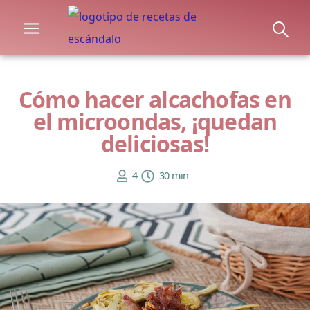
Cómo hacer alcachofas en
el microondas, ¡quedan
deliciosas!
4
30 min