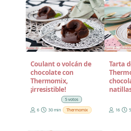
Coulant o volcán de
Tarta d
chocolate con
Therm
Thermomix,
chocola
¡irresistible!
natilla
5 votos
6
30 min
Thermomix
16