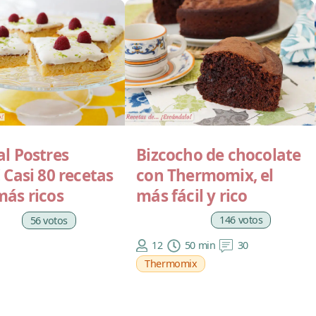
Bizcocho de chocolate
al Postres
con Thermomix, el
! Casi 80 recetas
más fácil y rico
más ricos
146 votos
56 votos
12
50 min
30
Thermomix