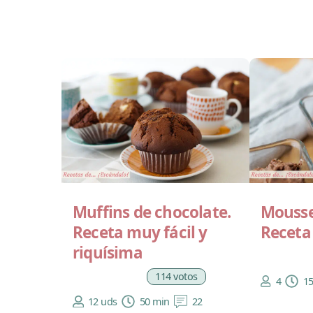
Muffins de chocolate.
Mousse
Receta muy fácil y
Receta 
riquísima
114 votos
4
1
12 uds
50 min
22