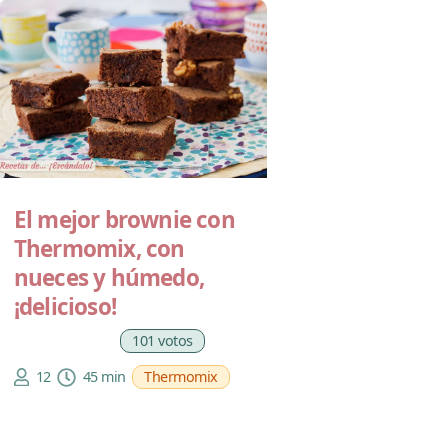
El mejor brownie con
Thermomix, con
nueces y húmedo,
¡delicioso!
101 votos
12
45 min
Thermomix