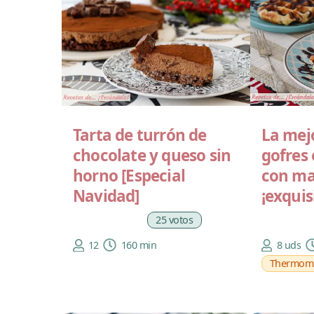
Tarta de turrón de
La mej
chocolate y queso sin
gofres
horno [Especial
con ma
Navidad]
¡exquis
25 votos
12
160 min
8 uds
Thermom