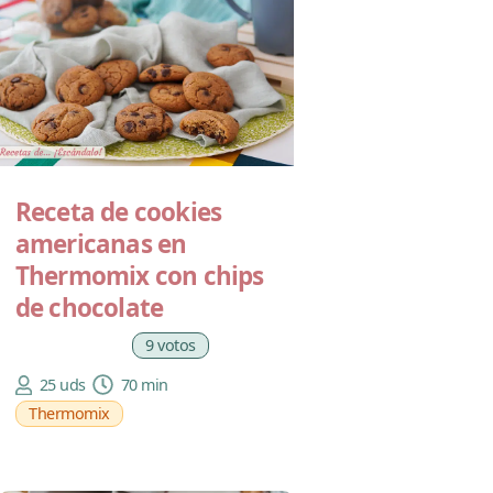
Receta de cookies
americanas en
Thermomix con chips
de chocolate
9 votos
25 uds
70 min
Thermomix