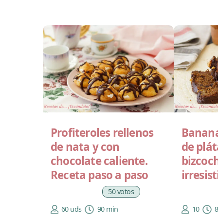
Profiteroles rellenos
Banana
de nata y con
de plá
chocolate caliente.
bizcoc
Receta paso a paso
irresist
50 votos
60 uds
90 min
10