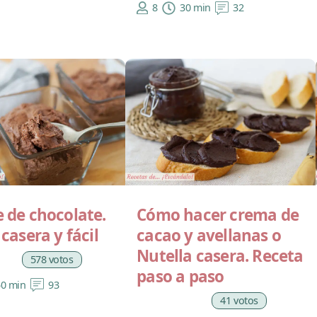
8
30 min
32
 de chocolate.
Cómo hacer crema de
casera y fácil
cacao y avellanas o
Nutella casera. Receta
578 votos
paso a paso
50 min
93
41 votos