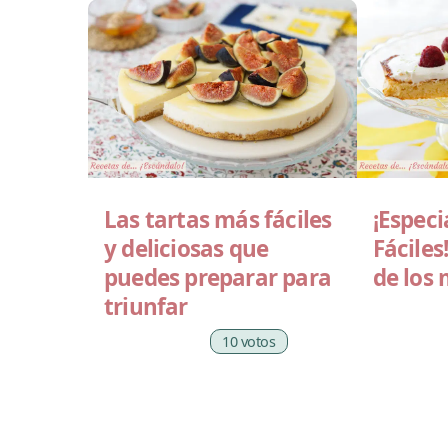
Las tartas más fáciles
¡Especi
y deliciosas que
Fáciles
puedes preparar para
de los 
triunfar
10 votos