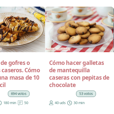
de gofres o
Cómo hacer galletas
s caseros. Cómo
de mantequilla
una masa de 10
caseras con pepitas de
cil
chocolate
694 votos
53 votos
180 min
50
40 uds
30 min