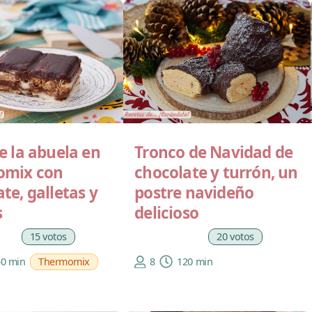
e la abuela en
Tronco de Navidad de
omix con
chocolate y turrón, un
te, galletas y
postre navideño
s
delicioso
15 votos
20 votos
50 min
Thermomix
8
120 min