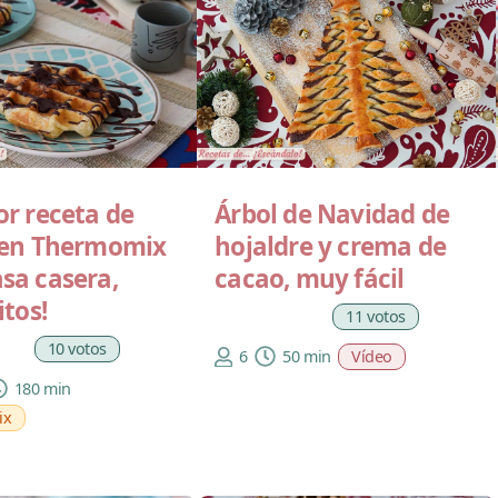
or receta de
Árbol de Navidad de
 en Thermomix
hojaldre y crema de
sa casera,
cacao, muy fácil
itos!
11 votos
10 votos
6
50 min
Vídeo
180 min
ix