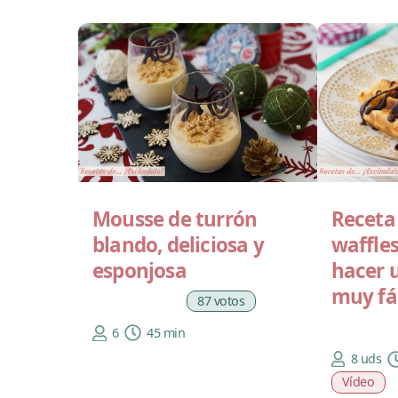
Mousse de turrón
Receta 
blando, deliciosa y
waffle
esponjosa
hacer 
muy fá
87 votos
6
45 min
8 uds
Vídeo