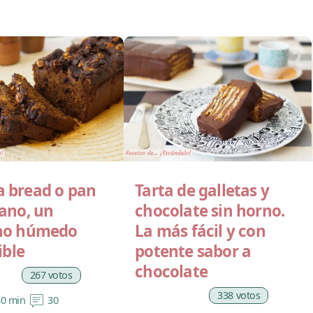
 bread o pan
Tarta de galletas y
tano, un
chocolate sin horno.
ho húmedo
La más fácil y con
ible
potente sabor a
chocolate
267 votos
338 votos
80 min
30