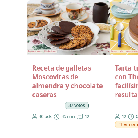
Receta de galletas
Tarta t
Moscovitas de
con Th
almendra y chocolate
facilís
caseras
resulta
37 votos
40 uds
45 min
12
12
Thermom