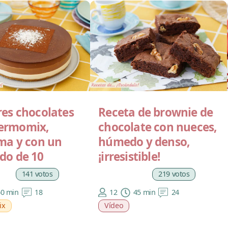
res chocolates
Receta de brownie de
ermomix,
chocolate con nueces,
ima y con un
húmedo y denso,
do de 10
¡irresistible!
141 votos
219 votos
60 min
18
12
45 min
24
ix
Vídeo