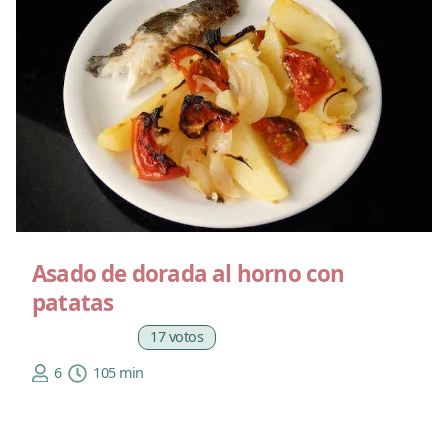
Asado de dorada al horno con
patatas
17 votos
6
105 min