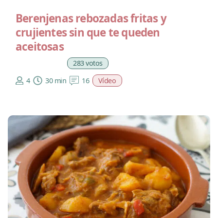
Berenjenas rebozadas fritas y
crujientes sin que te queden
aceitosas
283 votos
4
30 min
16
Vídeo