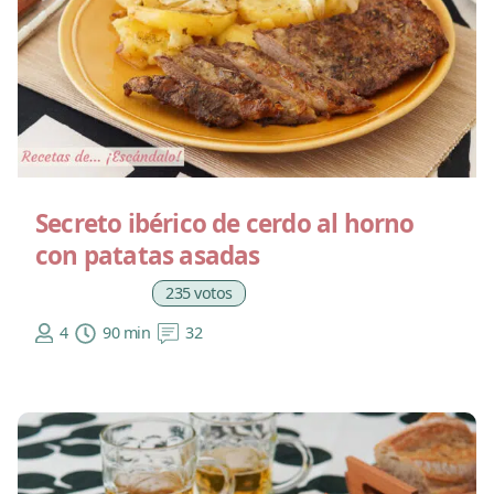
Secreto ibérico de cerdo al horno
con patatas asadas
235 votos
4
90 min
32