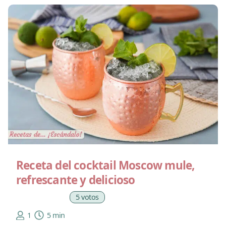
Receta del cocktail Moscow mule,
refrescante y delicioso
5 votos
1
5 min