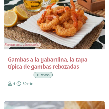
Gambas a la gabardina, la tapa
típica de gambas rebozadas
10 votos
4
30 min