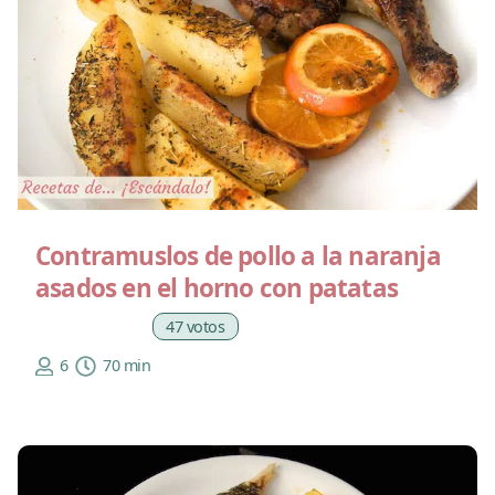
Contramuslos de pollo a la naranja
asados en el horno con patatas
47 votos
6
70 min