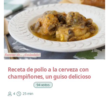
Receta de pollo a la cerveza con
champiñones, un guiso delicioso
94 votos
4
25 min