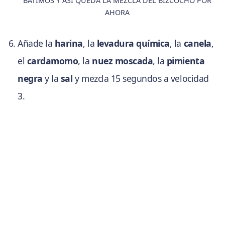
BATIMOS Y ASÍ QUEDA LA MEZCLA DEL BIZCOCHO POR
AHORA
Añade la
harina
, la
levadura química
, la
canela
,
el
cardamomo
, la
nuez moscada
, la
pimienta
negra
y la
sal
y mezcla 15 segundos a velocidad
3.