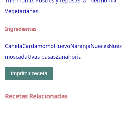
Thermomix
Postres y repostería
Thermomix
Vegetarianas
Ingredientes
Canela
Cardamomo
Huevo
Naranja
Nueces
Nuez
moscada
Uvas pasas
Zanahoria
Imprimir receta
Recetas Relacionadas