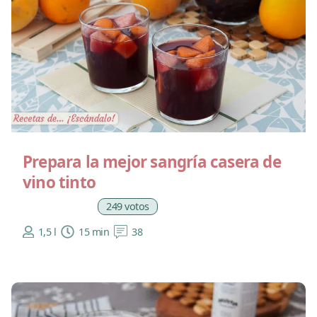
Prepara la mejor sangría casera de
vino tinto
249 votos
1,5 l
15 min
38