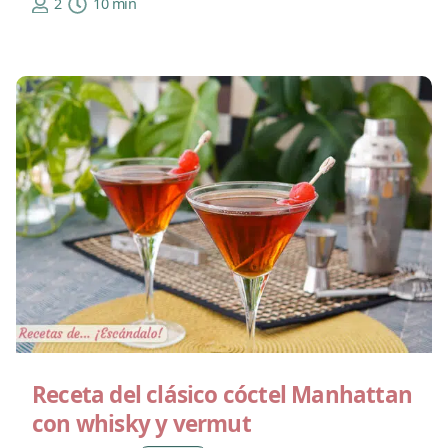
2
10 min
Receta del clásico cóctel Manhattan
con whisky y vermut