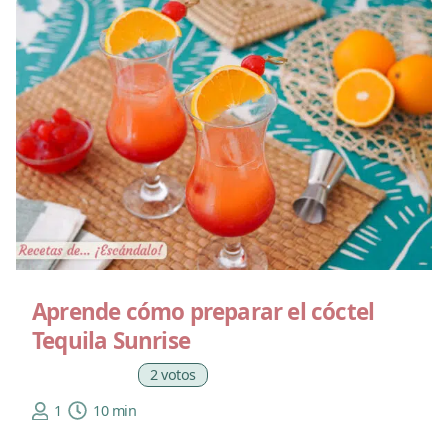
Aprende cómo preparar el cóctel
Tequila Sunrise
2 votos
1
10 min