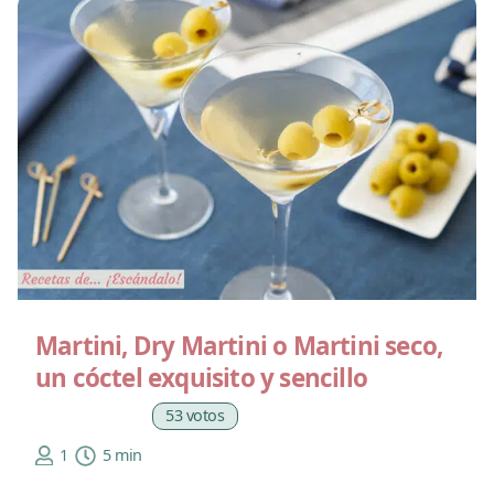
Martini, Dry Martini o Martini seco,
un cóctel exquisito y sencillo
53 votos
1
5 min