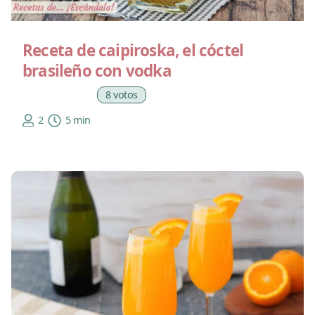
Receta de caipiroska, el cóctel
brasileño con vodka
8 votos
2
5 min