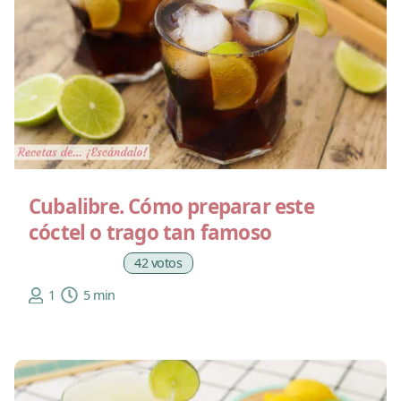
Cubalibre. Cómo preparar este
cóctel o trago tan famoso
42 votos
1
5 min