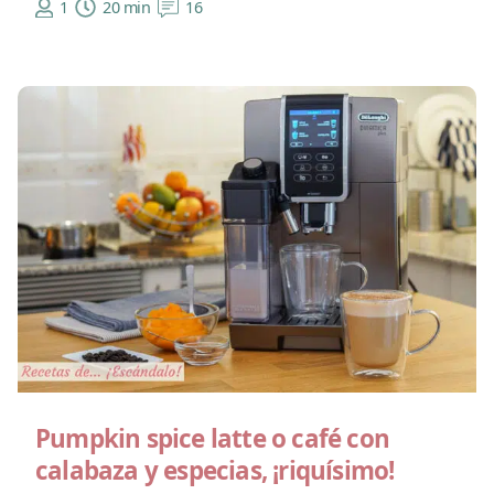
1
20 min
16
Pumpkin spice latte o café con
calabaza y especias, ¡riquísimo!