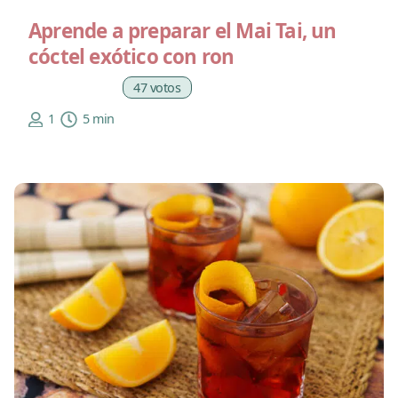
Aprende a preparar el Mai Tai, un
cóctel exótico con ron
47 votos
1
5 min