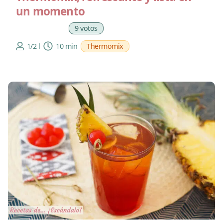
un momento
9 votos
1/2 l
10 min
Thermomix