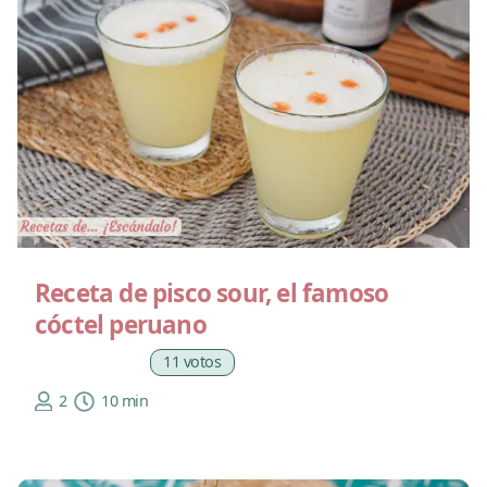
Receta de pisco sour, el famoso
cóctel peruano
11 votos
2
10 min