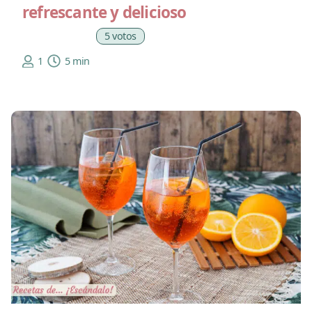
refrescante y delicioso
5 votos
1
5 min