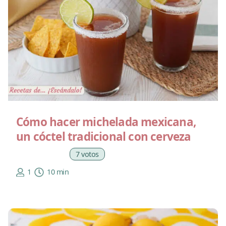
Cómo hacer michelada mexicana,
un cóctel tradicional con cerveza
7 votos
1
10 min