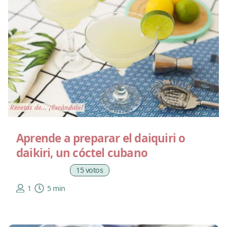
Aprende a preparar el daiquiri o
daikiri, un cóctel cubano
15 votos
1
5 min