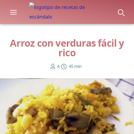
Arroz con verduras fácil y
rico
4
45 min