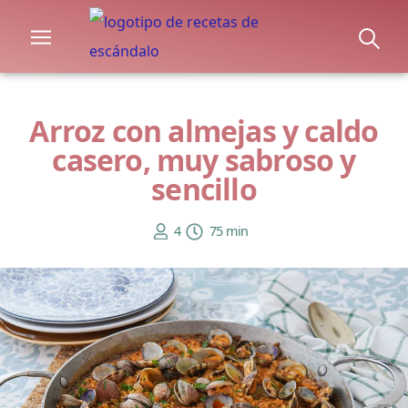
Arroz con almejas y caldo
casero, muy sabroso y
sencillo
4
75 min