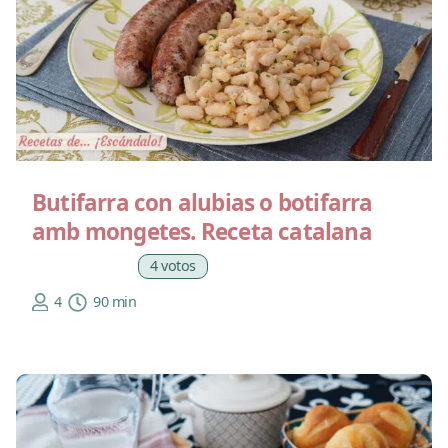
Butifarra con alubias o botifarra
amb mongetes. Receta catalana
4 votos
4
90 min