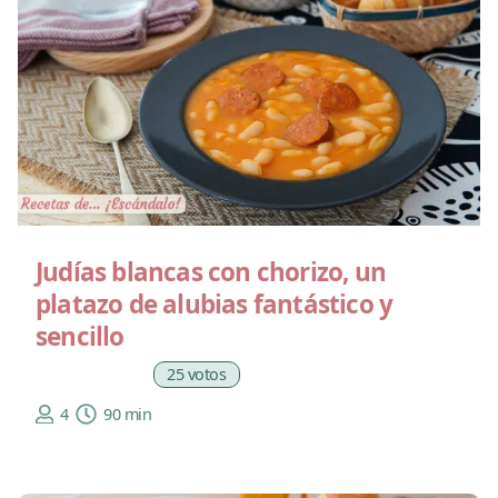
Judías blancas con chorizo, un
platazo de alubias fantástico y
sencillo
25 votos
4
90 min