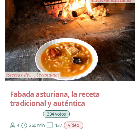
Fabada asturiana, la receta
tradicional y auténtica
334 votos
4
260 min
127
Vídeo