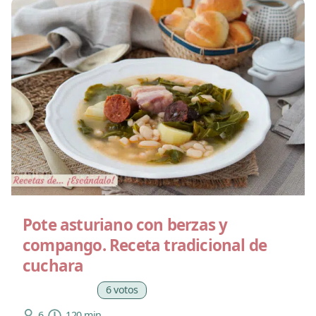
Pote asturiano con berzas y
compango. Receta tradicional de
cuchara
6 votos
6
120 min