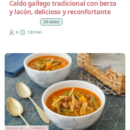
Caldo gallego tradicional con berza
y lacón, delicioso y reconfortante
26 votos
6
120 min