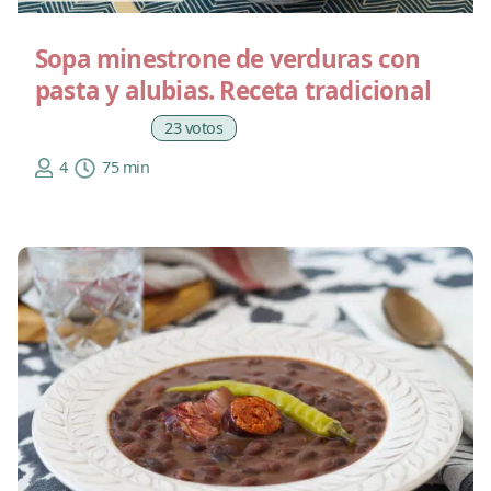
Sopa minestrone de verduras con
pasta y alubias. Receta tradicional
23 votos
4
75 min