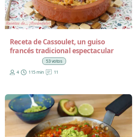
Receta de Cassoulet, un guiso
francés tradicional espectacular
53 votos
4
115 min
11