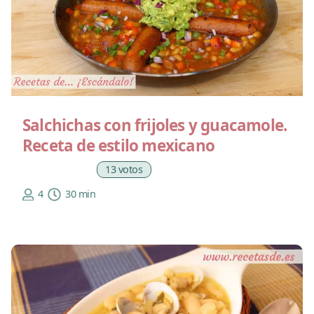
Salchichas con frijoles y guacamole.
Receta de estilo mexicano
13 votos
4
30 min