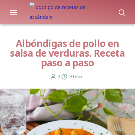
Albóndigas de pollo en
salsa de verduras. Receta
paso a paso
4
90 min