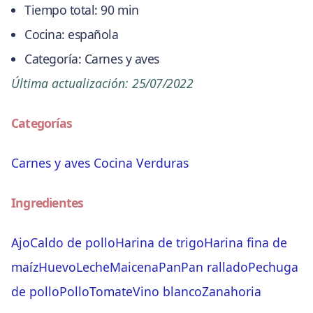
Tiempo total:
90 min
Cocina:
española
Categoría:
Carnes y aves
Última actualización:
25/07/2022
Categorías
Carnes y aves
Cocina
Verduras
Ingredientes
Ajo
Caldo de pollo
Harina de trigo
Harina fina de
maíz
Huevo
Leche
Maicena
Pan
Pan rallado
Pechuga
de pollo
Pollo
Tomate
Vino blanco
Zanahoria