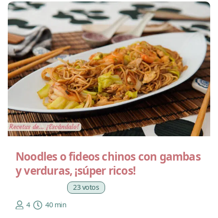
Noodles o fideos chinos con gambas
y verduras, ¡súper ricos!
23 votos
4
40 min