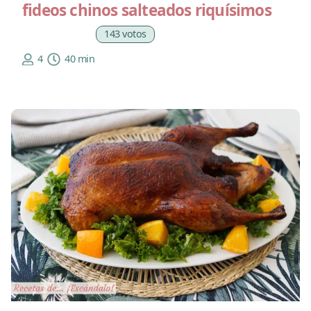
fideos chinos salteados riquísimos
143 votos
4
40 min