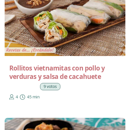
Rollitos vietnamitas con pollo y
verduras y salsa de cacahuete
9 votos
4
45 min