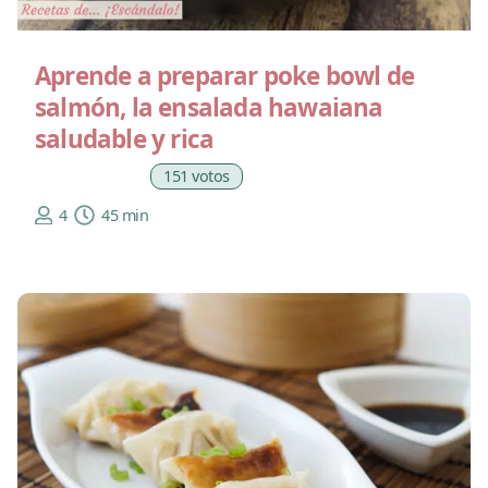
Aprende a preparar poke bowl de
salmón, la ensalada hawaiana
saludable y rica
151 votos
4
45 min