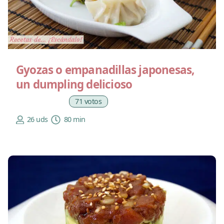
Gyozas o empanadillas japonesas,
un dumpling delicioso
71 votos
26 uds
80 min