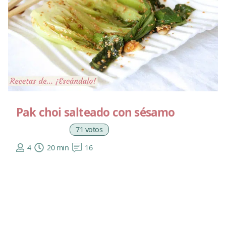
Pak choi salteado con sésamo
71 votos
4
20 min
16