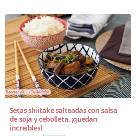
Setas shiitake salteadas con salsa
de soja y cebolleta, ¡quedan
increíbles!