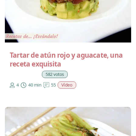
Tartar de atún rojo y aguacate, una
receta exquisita
582 votos
4
40 min
55
Vídeo