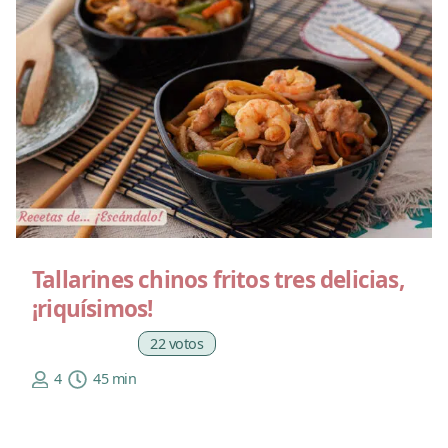
Tallarines chinos fritos tres delicias,
¡riquísimos!
22 votos
4
45 min